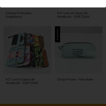
Estojos Profissões -
KIT com 10 Capas de
Engenharia
Notebook - SORTIDAS
Esgotado
KIT com 5 Capas de
Estojo Frases - Felicidade
Notebook - SORTIDAS