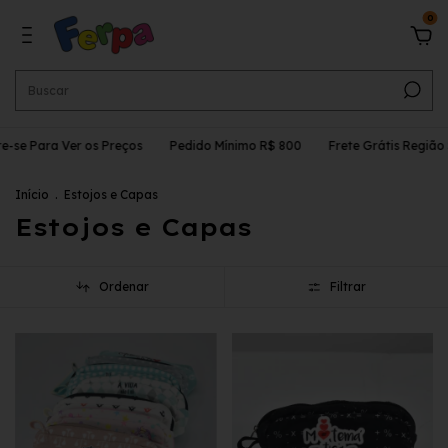
0
e-se Para Ver os Preços
Pedido Mínimo R$ 800
Frete Grátis Região 
Início
.
Estojos e Capas
Estojos e Capas
Ordenar
Filtrar