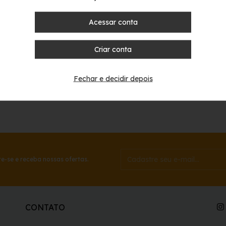
Acessar conta
Criar conta
Fechar e decidir depois
ia Bicho Preguiça -
617
e-se e receba nossas ofertas.
CONTATO