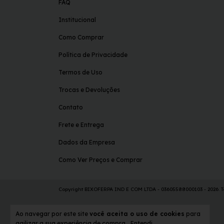
FAQ
Institucional
Como Comprar
Política de Privacidade
Termos de Uso
Trocas e Devoluções
Contato
Frete e Entrega
Dados da Empresa
Como Ver Preços e Comprar
Copyright BIXOFERPA IND E COM LTDA - 03605588000103 - 2026. To
Ao navegar por este site
você aceita o uso de cookies
para
agilizar a sua experiência de compra.
Entendi