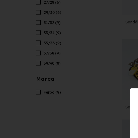
27/28 (6)
29/30 (6)
Sandál
31/32 (9)
33/34 (9)
35/36 (9)
37/38 (9)
39/40 (8)
Marca
Ferpa (9)
Sandál