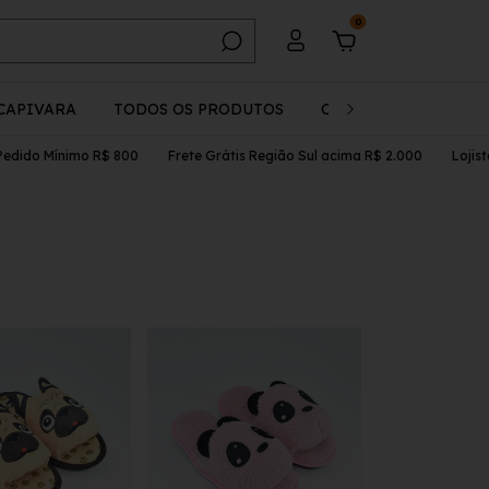
0
CAPIVARA
TODOS OS PRODUTOS
CADASTRO
OUTL
do Mínimo R$ 800
Frete Grátis Região Sul acima R$ 2.000
Lojista, C