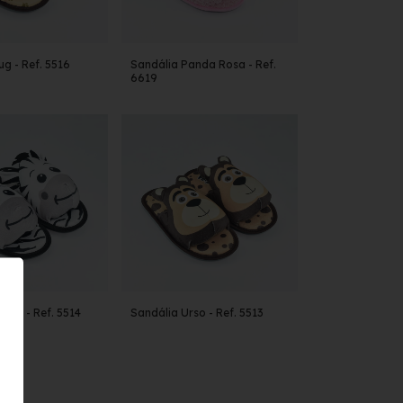
g - Ref. 5516
Sandália Panda Rosa - Ref.
6619
bra - Ref. 5514
Sandália Urso - Ref. 5513