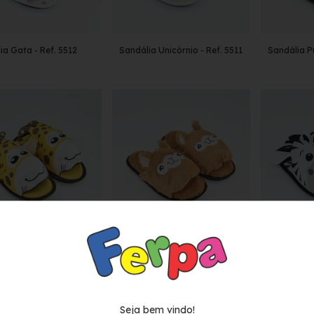
ia Gata - Ref. 5512
Sandália Unicórnio - Ref. 5511
Sandália Pu
ia Girafa - Ref. 5515
Sandália Lhama - Ref. 6618
Sandália Ze
Seja bem vindo!