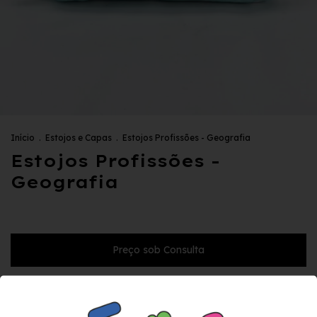
Início
.
Estojos e Capas
.
Estojos Profissões - Geografia
Estojos Profissões -
Geografia
Descrição