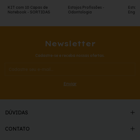
KIT com 10 Capas de
Estojos Profissões -
Estojo
Notebook - SORTIDAS
Odontologia
Engen
Newsletter
Cadastre-se e receba nossas ofertas.
DÚVIDAS
CONTATO