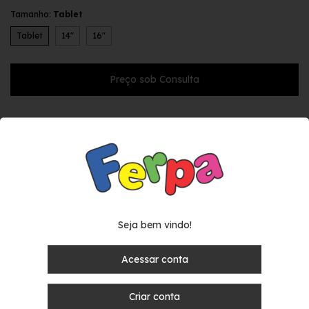
Tamanho:
Tablet
Tablet
14"
16"
Descrição
Kit com 10 unidades de capas de notebook/tablet com estampas
sortidas.
Materiais
Seja bem vindo!
Pelúcia toque suave estampada
Acessar conta
Forro em velboa liso
Com zíper
Criar conta