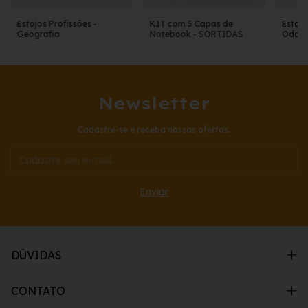
Estojos Profissões -
KIT com 5 Capas de
Estojo
Geografia
Notebook - SORTIDAS
Odont
Newsletter
Cadastre-se e receba nossas ofertas.
DÚVIDAS
CONTATO