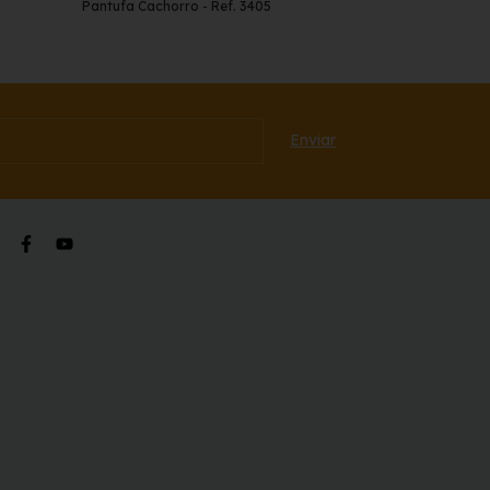
Pantufa Cachorro - Ref. 3405
Pantufa Bicho P