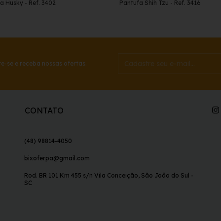
a Husky - Ref. 3402
Pantufa Shih Tzu - Ref. 3416
e-se e receba nossas ofertas.
CONTATO
(48) 98814-4050
bixoferpa@gmail.com
Rod. BR 101 Km 455 s/n Vila Conceição, São João do Sul -
SC