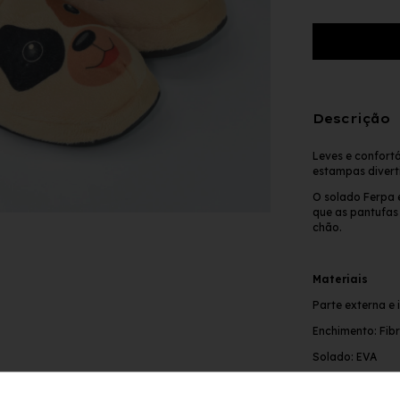
Descrição
Leves e confortá
estampas divert
O solado Ferpa e
que as pantufas 
chão.
Materiais
Parte externa e 
Enchimento: Fibr
Solado: EVA
Compartilh