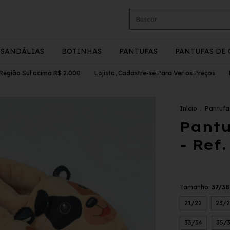
SANDÁLIAS
BOTINHAS
PANTUFAS
PANTUFAS DE 
ão Sul acima R$ 2.000
Lojista, Cadastre-se Para Ver os Preços
Pedid
Início
.
Pantufa
Pantu
- Ref
Tamanho:
37/38
21/22
23/2
33/34
35/