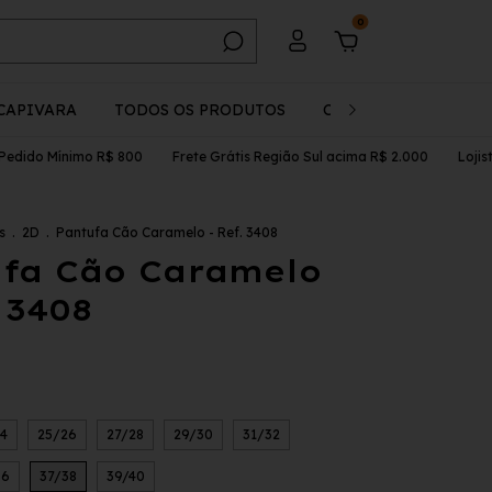
0
CAPIVARA
TODOS OS PRODUTOS
CADASTRO
OUTL
o Mínimo R$ 800
Frete Grátis Região Sul acima R$ 2.000
Lojista, C
s
.
2D
.
Pantufa Cão Caramelo - Ref. 3408
fa Cão Caramelo
. 3408
4
25/26
27/28
29/30
31/32
36
37/38
39/40