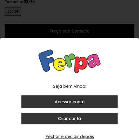
Tamanho:
33/34
33/34
Descrição
Leves e confortáveis, nossa linha de pantufas 2D conta com diversas
estampas divertidas!
Seja bem vindo!
O solado Ferpa em EVA é nosso diferencial, por ser mais resistente que
as pantufas tradicionais e proteger contra o frio e a umidade do
chão.
Acessar conta
Materiais
Criar conta
Parte externa e interna: Pelúcia toque suave
Enchimento: Fibra siliconizada
Fechar e decidir depois