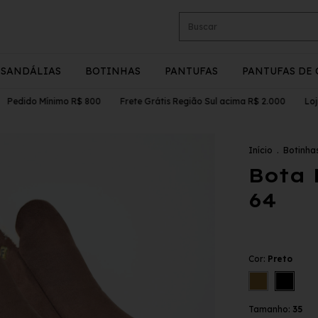
SANDÁLIAS
BOTINHAS
PANTUFAS
PANTUFAS DE 
dido Mínimo R$ 800
Frete Grátis Região Sul acima R$ 2.000
Lojista
Início
.
Botinha
Bota 
64
Cor:
Preto
Tamanho:
35