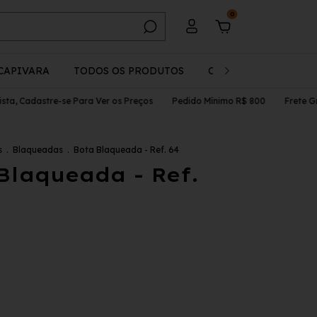
0
CAPIVARA
TODOS OS PRODUTOS
CADASTRO
OUTL
, Cadastre-se Para Ver os Preços
Pedido Mínimo R$ 800
Frete Grátis
s
.
Blaqueadas
.
Bota Blaqueada - Ref. 64
Blaqueada - Ref.