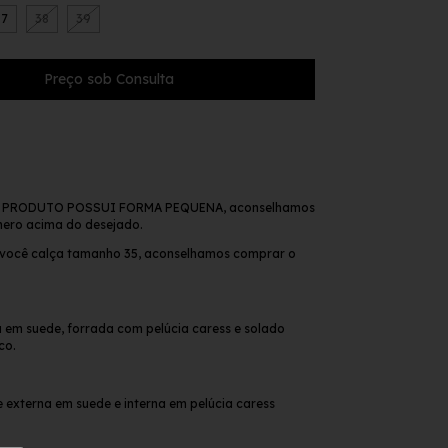
37
38
39
 PRODUTO POSSUI FORMA PEQUENA, aconselhamos
ero acima do desejado.
 você calça tamanho 35, aconselhamos comprar o
a em suede, forrada com pelúcia caress e solado
co.
e externa em suede e interna em pelúcia caress